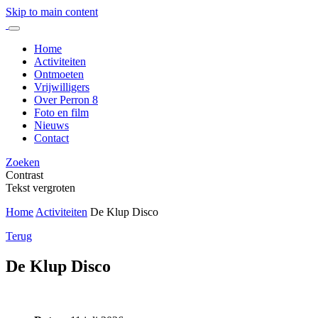
Skip to main content
Home
Activiteiten
Ontmoeten
Vrijwilligers
Over Perron 8
Foto en film
Nieuws
Contact
Zoeken
Contrast
Tekst vergroten
Home
Activiteiten
De Klup Disco
Terug
De Klup Disco