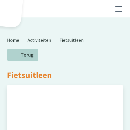
Skip to main content
Home
Activiteiten
Fietsuitleen
Terug
Fietsuitleen