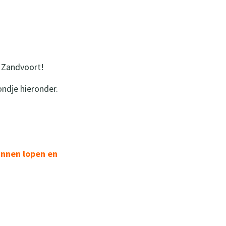
n Zandvoort!
ondje hieronder.
unnen lopen en