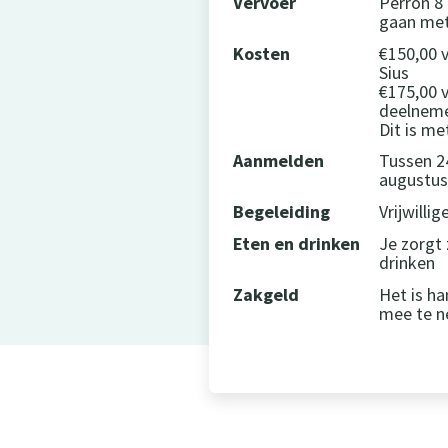
Vervoer
Perron 8 
gaan met 
Kosten
€150,00 
Sius
€175,00 
deelneme
Dit is me
Aanmelden
Tussen 2
augustus
Begeleiding
Vrijwilli
Eten en drinken
Je zorgt 
drinken
Zakgeld
Het is h
mee te 