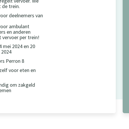
regelt vervoer. We
de trein.
voor deelnemers van
voor ambulant
rs en anderen
t vervoer per trein!
4 mei 2024 en 20
 2024
gers Perron 8
zelf voor eten en
andig om zakgeld
nemen