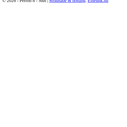
© 2026 - Perron 8 - Sius |
Realisatie & hosting
:
Esselink.nu