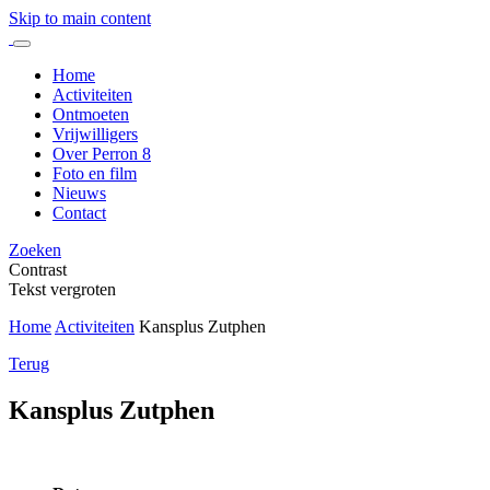
Skip to main content
Home
Activiteiten
Ontmoeten
Vrijwilligers
Over Perron 8
Foto en film
Nieuws
Contact
Zoeken
Contrast
Tekst vergroten
Home
Activiteiten
Kansplus Zutphen
Terug
Kansplus Zutphen