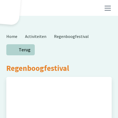
Skip to main content
Home
Activiteiten
Regenboogfestival
Terug
Regenboogfestival