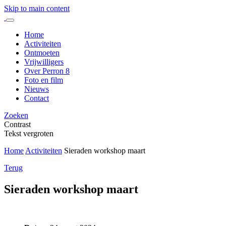
Skip to main content
Home
Activiteiten
Ontmoeten
Vrijwilligers
Over Perron 8
Foto en film
Nieuws
Contact
Zoeken
Contrast
Tekst vergroten
Home
Activiteiten
Sieraden workshop maart
Terug
Sieraden workshop maart