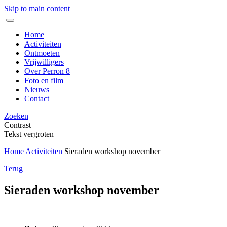
Skip to main content
Home
Activiteiten
Ontmoeten
Vrijwilligers
Over Perron 8
Foto en film
Nieuws
Contact
Zoeken
Contrast
Tekst vergroten
Home
Activiteiten
Sieraden workshop november
Terug
Sieraden workshop november