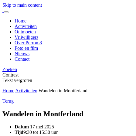
Skip to main content
Home
Activiteiten
Ontmoeten
Vrijwilligers
Over Perron 8
Foto en film
Nieuws
Contact
Zoeken
Contrast
Tekst vergroten
Home
Activiteiten
Wandelen in Montferland
Terug
Wandelen in Montferland
Datum
17 mei 2025
Tijd
9:30 tot 15:30 uur