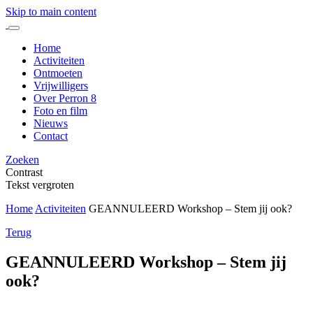
Skip to main content
Home
Activiteiten
Ontmoeten
Vrijwilligers
Over Perron 8
Foto en film
Nieuws
Contact
Zoeken
Contrast
Tekst vergroten
Home
Activiteiten
GEANNULEERD Workshop – Stem jij ook?
Terug
GEANNULEERD Workshop – Stem jij
ook?