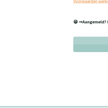
Voorwaarden werke
😁 ⇒Aangemeld? D