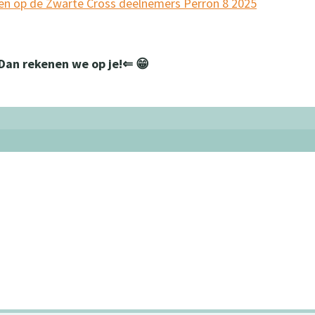
n op de Zwarte Cross deelnemers Perron 8 2025
an rekenen we op je!⇐ 😁