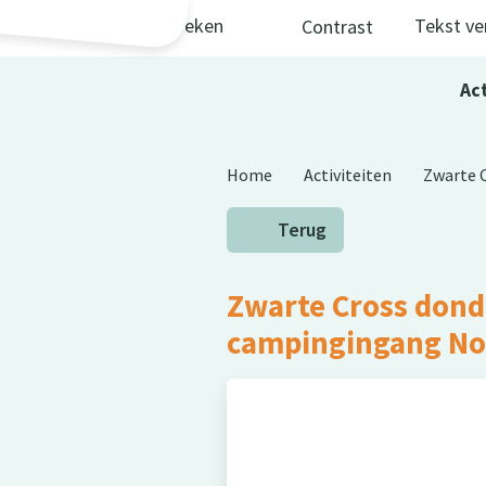
Skip to main content
Zoeken
Tekst ve
Contrast
Act
Home
Activiteiten
Zwarte 
Terug
Zwarte Cross don
campingingang No