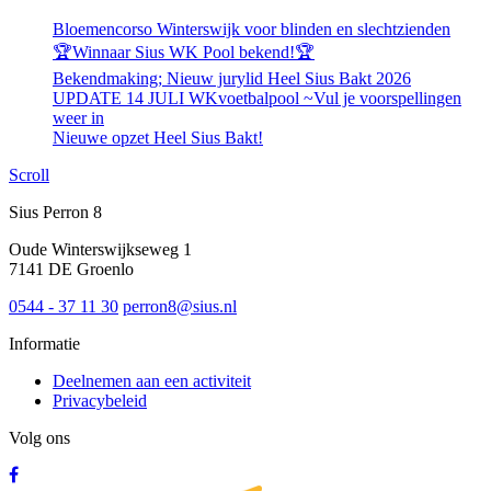
Bloemencorso Winterswijk voor blinden en slechtzienden
🏆Winnaar Sius WK Pool bekend!🏆
Bekendmaking; Nieuw jurylid Heel Sius Bakt 2026
UPDATE 14 JULI WKvoetbalpool ~Vul je voorspellingen
weer in
Nieuwe opzet Heel Sius Bakt!
Scroll
Sius Perron 8
Oude Winterswijkseweg 1
7141 DE Groenlo
0544 - 37 11 30
perron8@sius.nl
Informatie
Deelnemen aan een activiteit
Privacybeleid
Volg ons