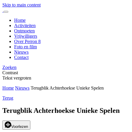
Skip to main content
Home
Activiteiten
Ontmoeten
Vrijwilligers
Over Perron 8
Foto en film
Nieuws
Contact
Zoeken
Contrast
Tekst vergroten
Home
Nieuws
Terugblik Achterhoekse Unieke Spelen
Terug
Terugblik Achterhoekse Unieke Spelen
Voorlezen