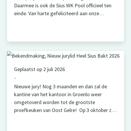
Daarmee is ook de Sius WK Pool officieel ten
einde. Van harte gefeliciteerd aan onze
winnaar Willem! 🎉 Geert en Dave haalden een
mooie 2e en 3e plek! Jullie kunnen je prijs
ophalen bij de receptie van Sius! Bedankt aan
iedereen die heeft […]
Geplaatst op 2 juli 2026
-
Nieuwe jury! Nog 3 maanden en dan zal de
kantine van het kantoor in Groenlo weer
omgetoverd worden tot de grootste
proefkeuken van Oost Gelre! Op 3 oktober zal
de jury worden uitgebreid met een cliënt van
Sius en daarnaast zal er dit jaar ook een echte