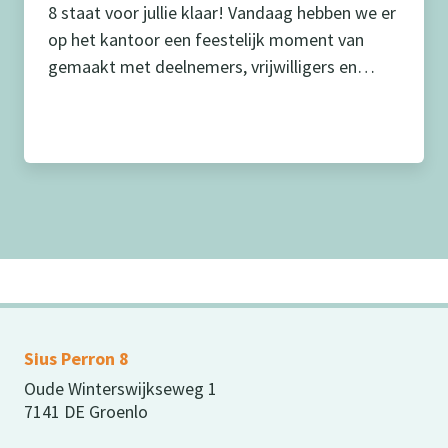
8 staat voor jullie klaar! Vandaag hebben we er
op het kantoor een feestelijk moment van
gemaakt met deelnemers, vrijwilligers en
collega’s. Neem snel een kijkje op op onze site
of bekijk hier het filmpje met uitleg over onze
website.
Sius Perron 8
Oude Winterswijkseweg 1
7141 DE Groenlo