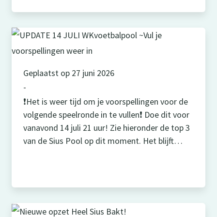
publieksjury zijn! Kijk hieronder het filmpje om
te […]
Geplaatst op 27 juni 2026
-
❗Het is weer tijd om je voorspellingen voor de
volgende speelronde in te vullen❗ Doe dit voor
vanavond 14 juli 21 uur! Zie hieronder de top 3
van de Sius Pool op dit moment. Het blijft
spannend. Met maar liefst 103 deelnemers kan
er nog van alles veranderen! Nog even een
keer in de herhaling: […]