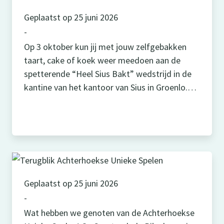
Geplaatst op 25 juni 2026
-
Op 3 oktober kun jij met jouw zelfgebakken
taart, cake of koek weer meedoen aan de
spetterende “Heel Sius Bakt” wedstrijd in de
kantine van het kantoor van Sius in Groenlo.
Bekijk de oproep van Mike hieronder waarin hij
een leuk nieuwtje vertelt over de wedstrijd en
een paar goede tips geeft! Word jij de winnaar
van […]
Geplaatst op 25 juni 2026
-
Wat hebben we genoten van de Achterhoekse