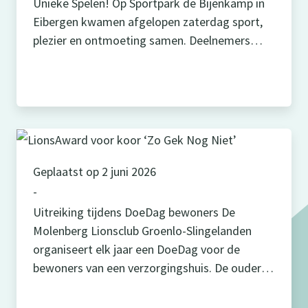
Unieke Spelen! Op Sportpark de Bijenkamp in
Eibergen kwamen afgelopen zaterdag sport,
plezier en ontmoeting samen. Deelnemers
konden kiezen uit allerlei activiteiten, zoals
voetbal, bocce, wandelen, atletiek, tennis,
padel en handboogschieten. Ook was er ruimte
om creatief bezig te zijn. Het mooiste van de
dag? De vele blije […]
Geplaatst op 2 juni 2026
-
Uitreiking tijdens DoeDag bewoners De
Molenberg Lionsclub Groenlo-Slingelanden
organiseert elk jaar een DoeDag voor de
bewoners van een verzorgingshuis. De ouderen
genieten dan van een rondrit door de regio,
een heerlijke lunch en leuke activiteiten. Dit