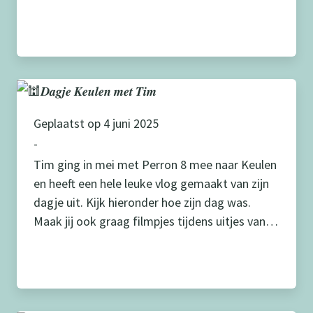
Metmekare, Obelink en SWW Kinderopvang.
Fanatiek en met veel enthousiasme is er door
het Sius team gespeeld en dit is beloond met
de Fair Play beker. Scheidrechters beslissen
aan de hand van […]
Geplaatst op 4 juni 2025
-
Tim ging in mei met Perron 8 mee naar Keulen
en heeft een hele leuke vlog gemaakt van zijn
dagje uit. Kijk hieronder hoe zijn dag was.
Maak jij ook graag filmpjes tijdens uitjes van
Perron 8? Stuur ze naar ons op dan maken we
er ook een leuke vlog van!