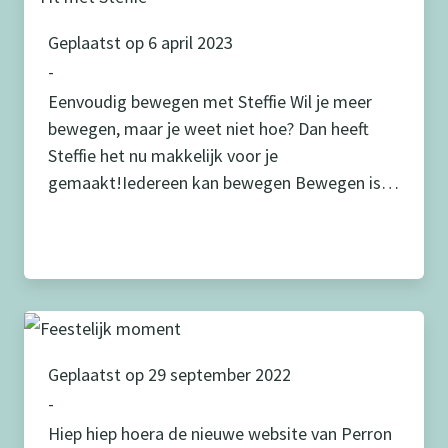
Geplaatst op 6 april 2023
-
Eenvoudig bewegen met Steffie Wil je meer
bewegen, maar je weet niet hoe? Dan heeft
Steffie het nu makkelijk voor je
gemaakt!Iedereen kan bewegen Bewegen is
gezond.Het is goed voor je lichaam, voor je
conditie en voor je botten, het houdt je
hersenen actief, je gaat er goed van slapen en
je wordt er blij […]
Geplaatst op 29 september 2022
-
Hiep hiep hoera de nieuwe website van Perron