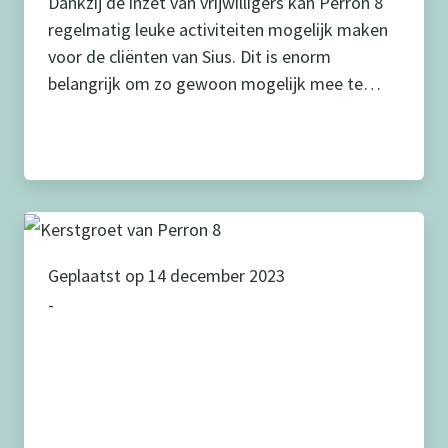
Dankzij de inzet van vrijwilligers kan Perron 8
regelmatig leuke activiteiten mogelijk maken
voor de cliënten van Sius. Dit is enorm
belangrijk om zo gewoon mogelijk mee te
kunnen doen! Kijk met ons mee hoe leuk,
laagdrempelig en waardevol het is om
vrijwilligerswerk bij ons te doen! Ook iets voor
jou? We leren je graag […]
Geplaatst op 14 december 2023
-