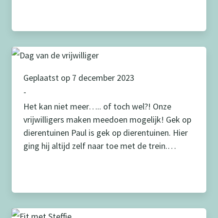
Geplaatst op 7 december 2023
-
Het kan niet meer….. of toch wel?! Onze
vrijwilligers maken meedoen mogelijk! Gek op
dierentuinen Paul is gek op dierentuinen. Hier
ging hij altijd zelf naar toe met de trein.
Doordat hij in rolstoel kwam te zitten werd dit
lastig. Zijn moeder is vanaf toen samen met
hem gegaan. De rolstoel ingeklapt achterin de
auto […]