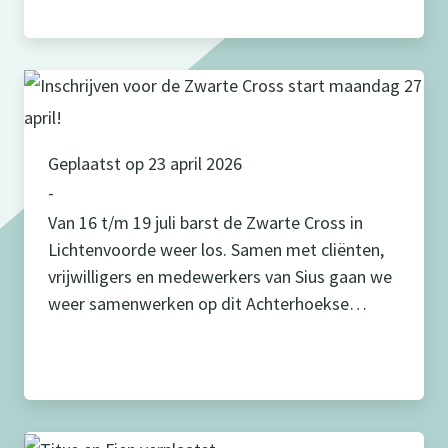
jaar was het de beurt aan bewoners van De
Molenberg in Groenlo. Als verrassing was er
een optreden van […]
Geplaatst op 23 april 2026
-
Van 16 t/m 19 juli barst de Zwarte Cross in
Lichtenvoorde weer los. Samen met cliënten,
vrijwilligers en medewerkers van Sius gaan we
weer samenwerken op dit Achterhoekse
festival. Wat kun je doen? Kijk vanaf nu alvast
goed hoeveel diensten er op elke plek
beschikbaar zijn zodat je op 27 april weet waar
je je […]